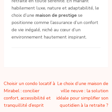
retraite en toute sérénité. En mariant
habilement luxe, nature et adaptabilité, le
choix d’une
maison de prestige
se
positionne comme l’assurance d’un confort
de vie inégalé, niché au cœur d’un
environnement hautement inspirant.
Navigation
Choisir un condo locatif à
Le choix d’une maison de
de
Mirabel : concilier
ville neuve : la solution
l’article
confort, accessibilité et
idéale pour simplifier son
tranquillité d’esprit
quotidien à la retraite ?